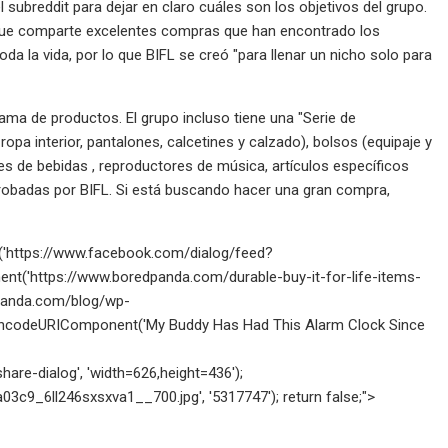
 subreddit para dejar en claro cuáles son los objetivos del grupo.
 que comparte excelentes compras que han encontrado los
a la vida, por lo que BIFL se creó "para llenar un nicho solo para
a de productos. El grupo incluso tiene una "Serie de
opa interior, pantalones, calcetines y calzado), bolsos (equipaje y
es de bebidas , reproductores de música, artículos específicos
probadas por BIFL. Si está buscando hacer una gran compra,
open('https://www.facebook.com/dialog/feed?
t('https://www.boredpanda.com/durable-buy-it-for-life-items-
panda.com/blog/wp-
ncodeURIComponent('My Buddy Has Had This Alarm Clock Since
re-dialog', 'width=626,height=436');
3c9_6ll246sxsxva1__700.jpg', '5317747'); return false;">