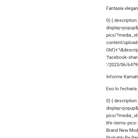
Fantasía elegan
0) { descriptio
display=popup&
pics/?media_id
content/uploa
Old')+'\&descr
'facebook-share
'/2023/06/6479
Informe Kamah
Eso lo fecharía
0) { descriptio
display=popup&
pics/?media_id
life-items-pic
Brand New Model
Probably Be Rep