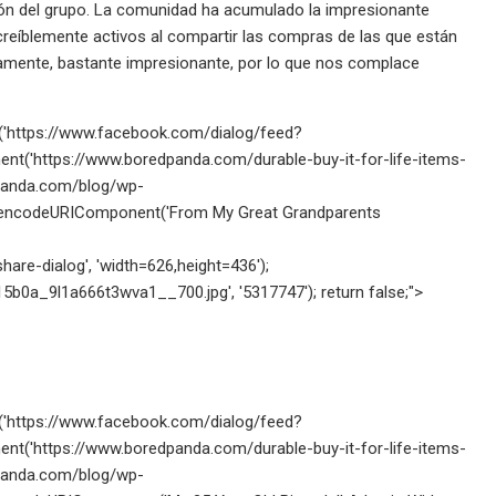
ón del grupo. La comunidad ha acumulado la impresionante
creíblemente activos al compartir las compras de las que están
ramente, bastante impresionante, por lo que nos complace
open('https://www.facebook.com/dialog/feed?
t('https://www.boredpanda.com/durable-buy-it-for-life-items-
panda.com/blog/wp-
+encodeURIComponent('From My Great Grandparents
re-dialog', 'width=626,height=436');
b0a_9l1a666t3wva1__700.jpg', '5317747'); return false;">
open('https://www.facebook.com/dialog/feed?
t('https://www.boredpanda.com/durable-buy-it-for-life-items-
panda.com/blog/wp-