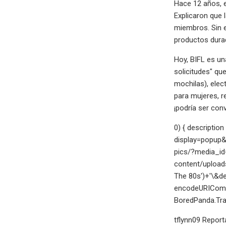
Hace 12 años, e
Explicaron que
miembros. Sin e
productos durad
Hoy, BIFL es u
solicitudes" qu
mochilas), elec
para mujeres, r
¡podría ser con
0) { descriptio
display=popup&
pics/?media_id
content/upload
The 80s')+'\&d
encodeURICompo
BoredPanda.Trac
tflynn09 Report