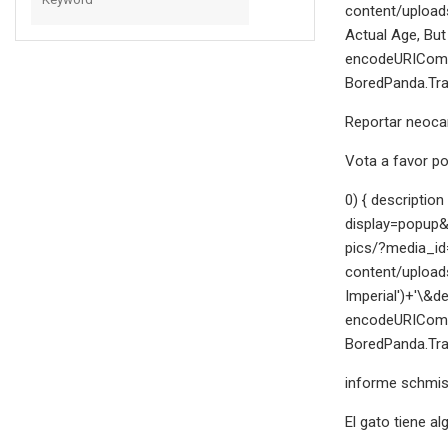
content/upload
Actual Age, But
encodeURICompo
BoredPanda.Trac
Reportar neoc
Vota a favor por
0) { descriptio
display=popup&
pics/?media_id
content/upload
Imperial')+'\&d
encodeURICompo
BoredPanda.Trac
informe schmi
El gato tiene a