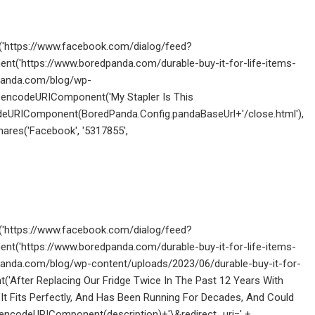
open('https://www.facebook.com/dialog/feed?
t('https://www.boredpanda.com/durable-buy-it-for-life-items-
panda.com/blog/wp-
encodeURIComponent('My Stapler Is This
odeURIComponent(BoredPanda.Config.pandaBaseUrl+'/close.html'),
hares('Facebook', '5317855',
open('https://www.facebook.com/dialog/feed?
t('https://www.boredpanda.com/durable-buy-it-for-life-items-
anda.com/blog/wp-content/uploads/2023/06/durable-buy-it-for-
After Replacing Our Fridge Twice In The Past 12 Years With
 It Fits Perfectly, And Has Been Running For Decades, And Could
'+encodeURIComponent(description)+'\&redirect_uri=' +