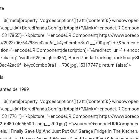
te
n = $('meta[property=\'og:description\']').attr('content'); } window.
\app_id='+BoredPanda.Config.fbAppId+'\&link='+encodeURIComponen
=5317855')+'\&picture='+encodeURIComponent('https://www.bored
ds/2023/06/64798ec42ac6f_k4yc0cmbo8ra1__700.jpg') +'\&name='+
iption='+encodeURIComponent(description)+'\&redirect_uri=' + enc
-dialog', 'width=626,height=436'); BoredPanda.Tracking.trackImageS
8ec42ac6f_k4yc0cmbo8ra1__700.jpg', '5317747'); return false;">
is
 antes de 1989.
n = $('meta[property=\'og:description\']').attr('content'); } window.
\app_id='+BoredPanda.Config.fbAppId+'\&link='+encodeURIComponen
=5317761')+'\&picture='+encodeURIComponent('https://www.boredp
s-2-648074c5650fb-png__700.jpg') +'\&name='+encodeURIComponent('
s, I Finally Gave Up And Just Put Our Garage Fridge In The Kitchen.
aired vs. Thrown Away If We Ever Need To Fix It')+'\&description=