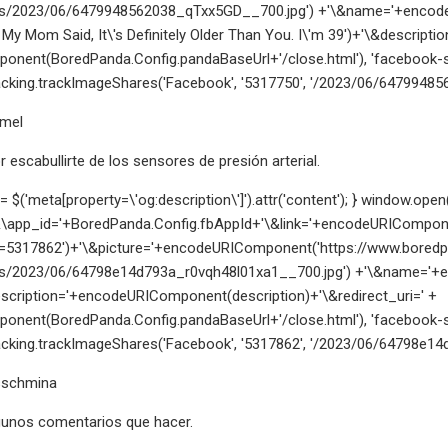
s/2023/06/6479948562038_qTxx5GD__700.jpg') +'\&name='+encodeUR
 My Mom Said, It\'s Definitely Older Than You. I\'m 39')+'\&descrip
nent(BoredPanda.Config.pandaBaseUrl+'/close.html'), 'facebook-sha
king.trackImageShares('Facebook', '5317750', '/2023/06/6479948562
amel
 escabullirte de los sensores de presión arterial.
n = $('meta[property=\'og:description\']').attr('content'); } window.
\app_id='+BoredPanda.Config.fbAppId+'\&link='+encodeURIComponen
=5317862')+'\&picture='+encodeURIComponent('https://www.bored
s/2023/06/64798e14d793a_r0vqh48l01xa1__700.jpg') +'\&name='+
escription='+encodeURIComponent(description)+'\&redirect_uri=' +
nent(BoredPanda.Config.pandaBaseUrl+'/close.html'), 'facebook-sha
king.trackImageShares('Facebook', '5317862', '/2023/06/64798e14d7
sschmina
lgunos comentarios que hacer.