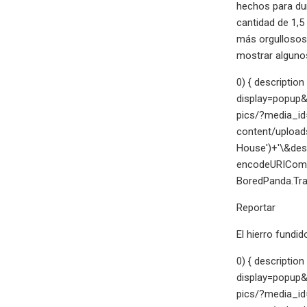
hechos para du
cantidad de 1,5
más orgullosos.
mostrar algunos
0) { descriptio
display=popup&
pics/?media_id
content/uploa
House')+'\&des
encodeURICompo
BoredPanda.Trac
Reportar
El hierro fundi
0) { descriptio
display=popup&
pics/?media_id