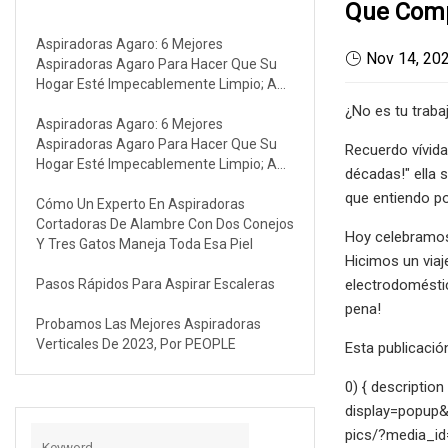
Que Comp
Aspiradoras Agaro: 6 Mejores
Nov 14, 20
Aspiradoras Agaro Para Hacer Que Su
Hogar Esté Impecablemente Limpio; A
Partir De Rs. 1,665
¿No es tu traba
Aspiradoras Agaro: 6 Mejores
Aspiradoras Agaro Para Hacer Que Su
Recuerdo vívid
Hogar Esté Impecablemente Limpio; A
décadas!" ella 
Partir De Rs. 1,665
que entiendo po
Cómo Un Experto En Aspiradoras
Cortadoras De Alambre Con Dos Conejos
Hoy celebramos 
Y Tres Gatos Maneja Toda Esa Piel
Hicimos un viaj
Pasos Rápidos Para Aspirar Escaleras
electrodoméstic
pena!
Probamos Las Mejores Aspiradoras
Verticales De 2023, Por PEOPLE
Esta publicación
0) { descriptio
display=popup&
pics/?media_id