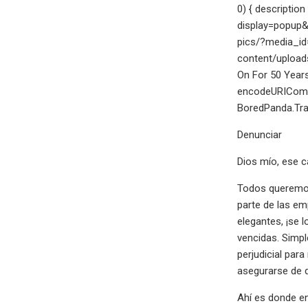
0) { descriptio
display=popup&
pics/?media_id
content/uploa
On For 50 Years
encodeURICompo
BoredPanda.Trac
Denunciar
Dios mío, ese c
Todos queremos
parte de las em
elegantes, ¡se 
vencidas. Simp
perjudicial par
asegurarse de q
Ahí es donde en