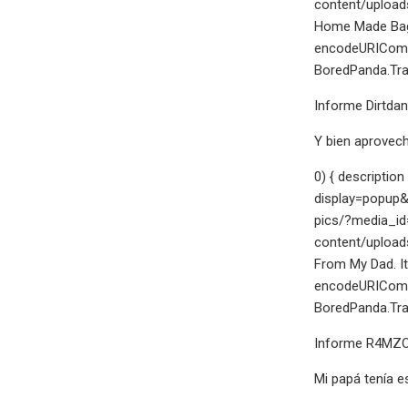
content/upload
Home Made Bags
encodeURICompo
BoredPanda.Trac
Informe Dirtdan
Y bien aprovech
0) { descriptio
display=popup&
pics/?media_id
content/upload
From My Dad. I
encodeURICompo
BoredPanda.Trac
Informe R4MZ
Mi papá tenía e