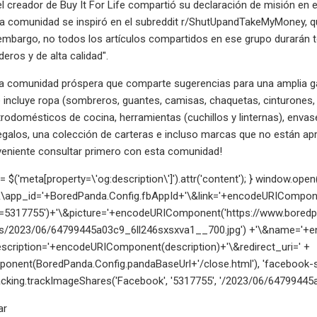
l creador de Buy It For Life compartió su declaración de misión en el
 la comunidad se inspiró en el subreddit r/ShutUpandTakeMyMoney,
mbargo, no todos los artículos compartidos en ese grupo durarán tod
eros y de alta calidad".
na comunidad próspera que comparte sugerencias para una amplia gam
e incluye ropa (sombreros, guantes, camisas, chaquetas, cinturones, r
trodomésticos de cocina, herramientas (cuchillos y linternas), envas
egalos, una colección de carteras e incluso marcas que no están a
veniente consultar primero con esta comunidad!
n = $('meta[property=\'og:description\']').attr('content'); } window.
\app_id='+BoredPanda.Config.fbAppId+'\&link='+encodeURIComponen
=5317755')+'\&picture='+encodeURIComponent('https://www.bored
s/2023/06/64799445a03c9_6ll246sxsxva1__700.jpg') +'\&name='+e
escription='+encodeURIComponent(description)+'\&redirect_uri=' +
nent(BoredPanda.Config.pandaBaseUrl+'/close.html'), 'facebook-sha
king.trackImageShares('Facebook', '5317755', '/2023/06/64799445a0
ar