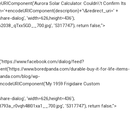
IComponent('Aurora Solar Calculator. Couldn\'t Confirm Its
tion='+encodeURIComponent(description)+'\&redirect_uri=' +
re-dialog', 'width=626,height=436');
038_qTxx5GD__700.jpg', '5317747'); return false;">
open('https://www.facebook.com/dialog/feed?
t('https://www.boredpanda.com/durable-buy-it-for-life-items-
panda.com/blog/wp-
encodeURIComponent('My 1959 Frigidaire Custom
re-dialog', 'width=626,height=436');
93a_r0vqh48l01xa1__700.jpg', '5317747'); return false;">