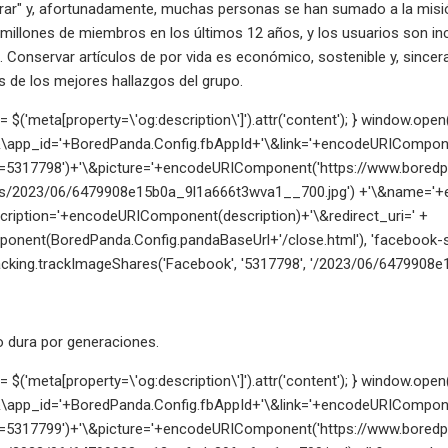
rar" y, afortunadamente, muchas personas se han sumado a la misi
 millones de miembros en los últimos 12 años, y los usuarios son in
 Conservar artículos de por vida es económico, sostenible y, since
 de los mejores hallazgos del grupo.
n = $('meta[property=\'og:description\']').attr('content'); } window.
\app_id='+BoredPanda.Config.fbAppId+'\&link='+encodeURIComponen
=5317798')+'\&picture='+encodeURIComponent('https://www.bored
ds/2023/06/6479908e15b0a_9l1a666t3wva1__700.jpg') +'\&name='
cription='+encodeURIComponent(description)+'\&redirect_uri=' +
nent(BoredPanda.Config.pandaBaseUrl+'/close.html'), 'facebook-sha
king.trackImageShares('Facebook', '5317798', '/2023/06/6479908e15
do dura por generaciones.
n = $('meta[property=\'og:description\']').attr('content'); } window.
\app_id='+BoredPanda.Config.fbAppId+'\&link='+encodeURIComponen
=5317799')+'\&picture='+encodeURIComponent('https://www.bored