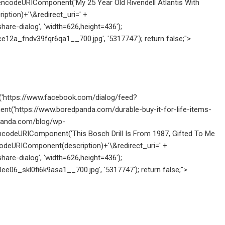
codeURIComponent('My 25 Year Old Rivendell Atlantis With
tion)+'\&redirect_uri=' +
re-dialog', 'width=626,height=436');
12a_fndv39fqr6qa1__700.jpg', '5317747'); return false;">
open('https://www.facebook.com/dialog/feed?
t('https://www.boredpanda.com/durable-buy-it-for-life-items-
panda.com/blog/wp-
odeURIComponent('This Bosch Drill Is From 1987, Gifted To Me
codeURIComponent(description)+'\&redirect_uri=' +
re-dialog', 'width=626,height=436');
06_skl0fi6k9asa1__700.jpg', '5317747'); return false;">