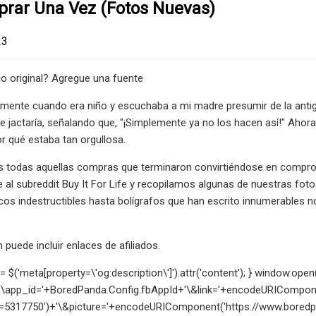
rar Una Vez (fotos Nuevas)
23
jo original? Agregue una fuente
amente cuando era niño y escuchaba a mi madre presumir de la antig
se jactaría, señalando que, "¡Simplemente ya no los hacen así!" Aho
r qué estaba tan orgullosa.
todas aquellas compras que terminaron convirtiéndose en compromis
e al subreddit Buy It For Life y recopilamos algunas de nuestras fot
os indestructibles hasta bolígrafos que han escrito innumerables no
 puede incluir enlaces de afiliados.
n = $('meta[property=\'og:description\']').attr('content'); } window.
\app_id='+BoredPanda.Config.fbAppId+'\&link='+encodeURIComponen
=5317750')+'\&picture='+encodeURIComponent('https://www.bored