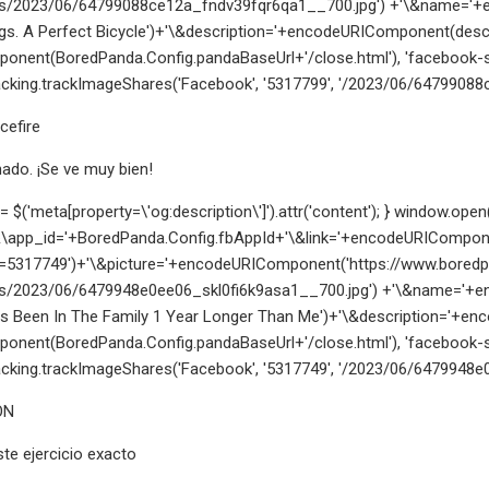
s/2023/06/64799088ce12a_fndv39fqr6qa1__700.jpg') +'\&name='+en
. A Perfect Bicycle')+'\&description='+encodeURIComponent(descrip
nent(BoredPanda.Config.pandaBaseUrl+'/close.html'), 'facebook-sha
king.trackImageShares('Facebook', '5317799', '/2023/06/64799088ce
cefire
ado. ¡Se ve muy bien!
n = $('meta[property=\'og:description\']').attr('content'); } window.
\app_id='+BoredPanda.Config.fbAppId+'\&link='+encodeURIComponen
=5317749')+'\&picture='+encodeURIComponent('https://www.bored
s/2023/06/6479948e0ee06_skl0fi6k9asa1__700.jpg') +'\&name='+enc
ts Been In The Family 1 Year Longer Than Me')+'\&description='+en
nent(BoredPanda.Config.pandaBaseUrl+'/close.html'), 'facebook-sha
king.trackImageShares('Facebook', '5317749', '/2023/06/6479948e0ee
ON
ste ejercicio exacto