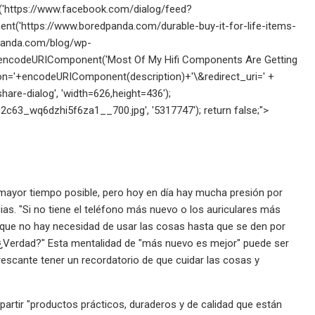
open('https://www.facebook.com/dialog/feed?
t('https://www.boredpanda.com/durable-buy-it-for-life-items-
panda.com/blog/wp-
encodeURIComponent('Most Of My Hifi Components Are Getting
ption='+encodeURIComponent(description)+'\&redirect_uri=' +
re-dialog', 'width=626,height=436');
c63_wq6dzhi5f6za1__700.jpg', '5317747'); return false;">
mayor tiempo posible, pero hoy en día hay mucha presión por
ias. "Si no tiene el teléfono más nuevo o los auriculares más
lo que no hay necesidad de usar las cosas hasta que se den por
¿Verdad?" Esta mentalidad de "más nuevo es mejor" puede ser
frescante tener un recordatorio de que cuidar las cosas y
mpartir "productos prácticos, duraderos y de calidad que están