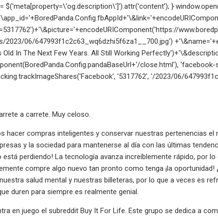
n = $('meta[property=\'og:description\']').attr('content'); } window.
\app_id='+BoredPanda.Config.fbAppId+'\&link='+encodeURIComponen
=5317762')+'\&picture='+encodeURIComponent('https://www.bored
ds/2023/06/647993f1c2c63_wq6dzhi5f6za1__700.jpg') +'\&name='+
 Old In The Next Few Years. All Still Working Perfectly')+'\&descri
nent(BoredPanda.Config.pandaBaseUrl+'/close.html'), 'facebook-sha
king.trackImageShares('Facebook', '5317762', '/2023/06/647993f1c2
arrete a carrete. Muy celoso.
 hacer compras inteligentes y conservar nuestras pertenencias el 
presas y la sociedad para mantenerse al día con las últimas tendenc
lo está perdiendo! La tecnología avanza increíblemente rápido, por 
lemente compre algo nuevo tan pronto como tenga ¡la oportunidad! 
a nuestra salud mental y nuestras billeteras, por lo que a veces es re
ue duren para siempre es realmente genial.
tra en juego el subreddit Buy It For Life. Este grupo se dedica a co