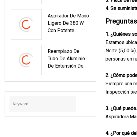
3. Placa de ru
Súper Silencioso
4. Se suminist
Rojo Para Limpieza
Aspirador De Mano
Del Hogar
Preguntas
Ligero De 380 W
Con Potente
1. ¿Quiénes 
Pantalla LED De
Estamos ubicad
Succión De 25 Kpa
Norte (5,00 %),
Reemplazo De
Para Alfombras Y
Tubo De Aluminio
personas en nu
Suelos, Pelo De
De Extensión De
Mascotas
30 Mm De
2. ¿Cómo pode
Diámetro Para Tubo
Siempre una m
Telescópico De
Inspección sie
Aspiradora Con
Botón Pulsador
3. ¿Qué puede
Aspiradora,Máq
4. ¿Por qué de