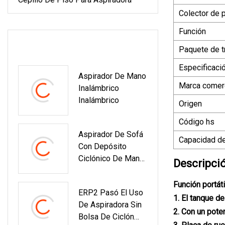
Colector de p
Función
ÚLTIMOS PRODUCTOS
Paquete de t
Especificaci
Aspirador De Mano
Marca comerc
Inalámbrico
Inalámbrico
Origen
Código hs
Aspirador De Sofá
Capacidad de
Con Depósito
Ciclónico De Mano
Descripci
Aspirador Con
Cable
Función portát
ERP2 Pasó El Uso
1. El tanque d
De Aspiradora Sin
2. Con un pote
Bolsa De Ciclón