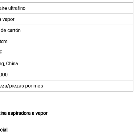
aire ultrafino
e vapor
 de cartón
8cm
E
g, China
000
eza/piezas por mes
ina aspiradora a vapor
ial.