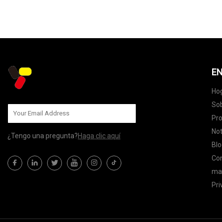
EN
Ho
Sob
Pr
Not
¿Tengo una pregunta?
Haga clic aquí
Blo
Co
map
Pri