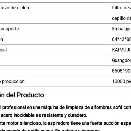
olvo de ciclón
Filtro de 
cepillo d
ransporte
Embalaje
ón
64*42*8
ial
KAIMUJI
Guangdon
8508190
 producción
10000 pi
ón del Producto
il profesional en una máquina de limpieza de alfombras sofá cort
e acero inoxidable es resistente y duradero.
nte motor silencioso, la aspiradora tiene una fuerte succión espec