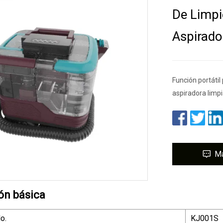
De Limpi
Aspirado
Función portáti
aspiradora limpi
M
ón básica
o.
KJ001S