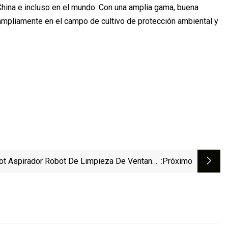
China e incluso en el mundo. Con una amplia gama, buena
 ampliamente en el campo de cultivo de protección ambiental y
ot Aspirador Robot De Limpieza De Ventanas
:próximo
edo Y Seco Con Control De Aplicación Robot
mpiador Automático De Ventanas Limpieza De
Vidrio