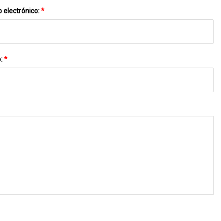
 electrónico:
*
o:
*