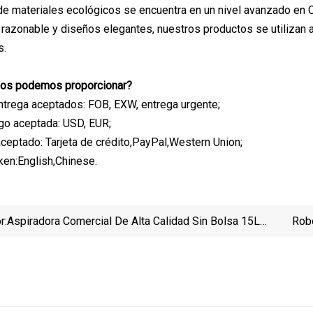
de materiales ecológicos se encuentra en un nivel avanzado en 
o razonable y diseños elegantes, nuestros productos se utilizan
s.
cios podemos proporcionar?
trega aceptados: FOB, EXW, entrega urgente;
o aceptada: USD, EUR;
ceptado: Tarjeta de crédito,PayPal,Western Union;
en:English,Chinese.
r:
Aspiradora Comercial De Alta Calidad Sin Bolsa 15L
Rob
20L 30L 1200W HEPA Filter Cyclone Home Hotel
Húm
Li