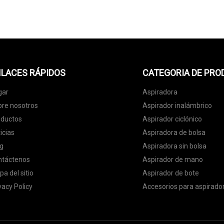
LACES RÁPIDOS
CATEGORIA DE PR
gar
Aspiradora
re nosotros
Aspirador inalámbrico
oductos
Aspirador ciclónico
icias
Aspiradora de bolsa
g
Aspiradora sin bolsa
ntáctenos
Aspirador de mano
a del sitio
Aspirador de bote
vacy Policy
Accesorios para aspirado